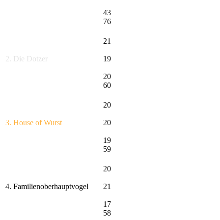
43
76
21
2. Die Dotzer
19
20
60
20
3. House of Wurst
20
19
59
20
4. Familienoberhauptvogel
21
17
58