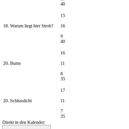
40
15
18. Warum liegt hier Stroh?
16
9
40
16
20. Bums
11
8
35
17
20. Schlusslicht
11
7
35
Direkt in den Kalender: