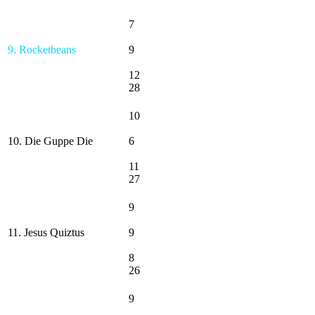
7
9. Rocketbeans
9
12
28
10
10. Die Guppe Die
6
11
27
9
11. Jesus Quiztus
9
8
26
9