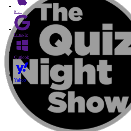
iCal
Google
Outlook
Yahoo