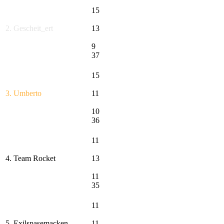
15
2. Gescheit_ert
13
9
37
15
3. Umberto
11
10
36
11
4. Team Rocket
13
11
35
11
5. Exilspasemacken
11