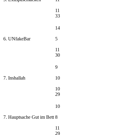
11
33
14
6. UNfakeBar
5
11
30
9
7. Inshallah
10
10
29
10
7. Hauptsache Gut im Bett
8
11
29