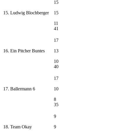
15
15. Ludwig Blochberger
15
11
41
17
16. Ein Pitcher Buntes
13
10
40
17
17. Ballermann 6
10
8
35
9
18. Team Okay
9