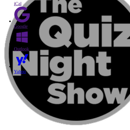
iCal
Google
Outlook
Yahoo