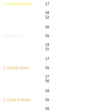
1. Schweineförster
17
18
52
16
2. RaDaLiDi
16
19
51
17
3. Quizzly Bears
16
17
50
18
3. China Kohlada
16
16