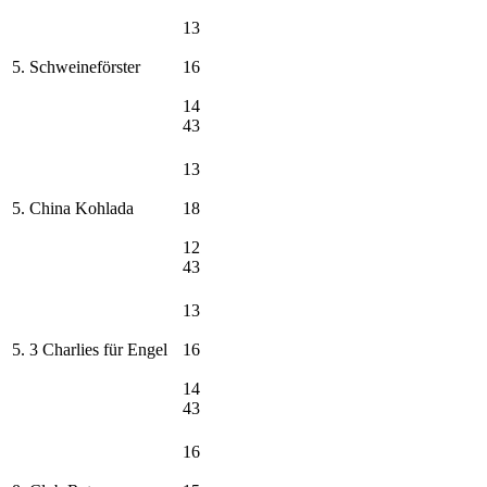
13
5. Schweineförster
16
14
43
13
5. China Kohlada
18
12
43
13
5. 3 Charlies für Engel
16
14
43
16