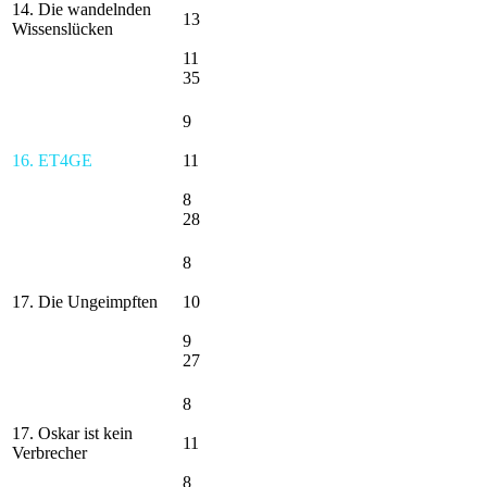
14. Die wandelnden
13
Wissenslücken
11
35
9
16. ET4GE
11
8
28
8
17. Die Ungeimpften
10
9
27
8
17. Oskar ist kein
11
Verbrecher
8