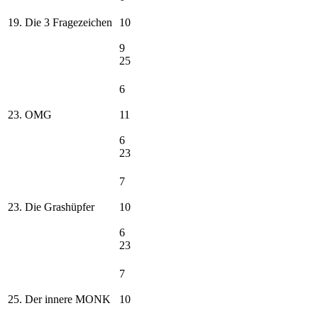
19. Die 3 Fragezeichen
10
9
25
6
23. OMG
11
6
23
7
23. Die Grashüpfer
10
6
23
7
25. Der innere MONK
10