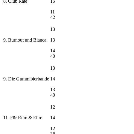
8. Club Rate
15
11
42
13
9. Burnout und Bianca
13
14
40
13
9. Die Gummibierbande
14
13
40
12
11. Für Rum & Ehre
14
12
38