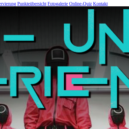
rvierung
Punkteübersicht
Fotogalerie
Online-Quiz
Kontakt