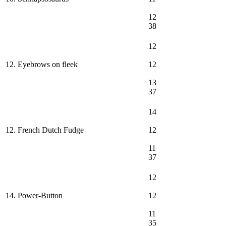
12
38
12
12. Eyebrows on fleek
12
13
37
14
12. French Dutch Fudge
12
11
37
12
14. Power-Button
12
11
35