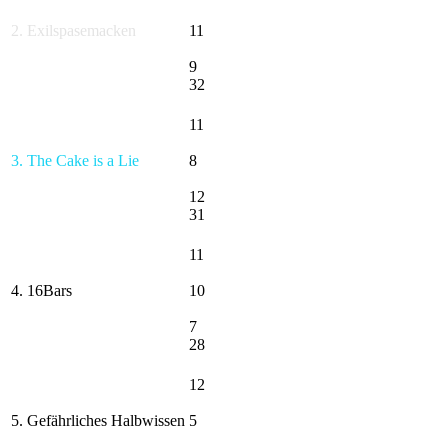
2. Exilspasemacken
11
9
32
11
3. The Cake is a Lie
8
12
31
11
4. 16Bars
10
7
28
12
5. Gefährliches Halbwissen
5