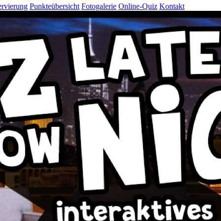
rvierung
Punkteübersicht
Fotogalerie
Online-Quiz
Kontakt