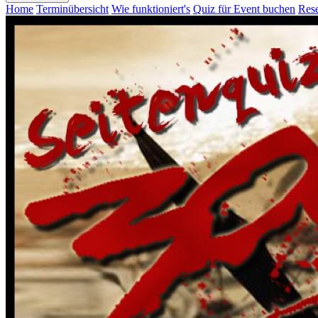
Home
Terminübersicht
Wie funktioniert's
Quiz für Event buchen
Rese