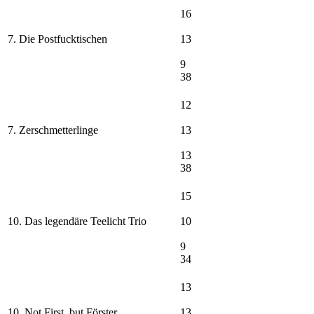
16
7. Die Postfucktischen
13
9
38
12
7. Zerschmetterlinge
13
13
38
15
10. Das legendäre Teelicht Trio
10
9
34
13
10. Not First, but Förster
13