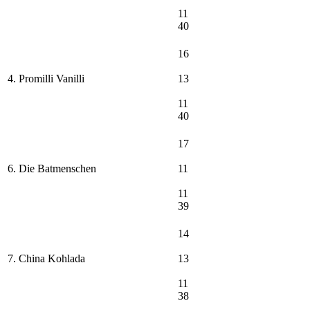
11
40
16
4. Promilli Vanilli
13
11
40
17
6. Die Batmenschen
11
11
39
14
7. China Kohlada
13
11
38