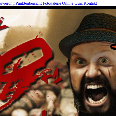
rvierung
Punkteübersicht
Fotogalerie
Online-Quiz
Kontakt