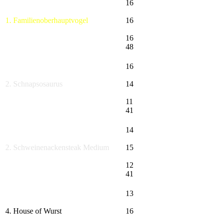
16
1. Familienoberhauptvogel
16
16
48
16
2. Schnapsosaurus
14
11
41
14
2. Schweinenackensteak Medium
15
12
41
13
4. House of Wurst
16