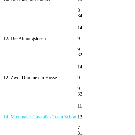
8
34
14
12. Die Ahnungslosen
9
9
32
14
12. Zwei Dumme ein Husse
9
9
32
11
14. Maximaler Hass alias Team Schön
13
7
31