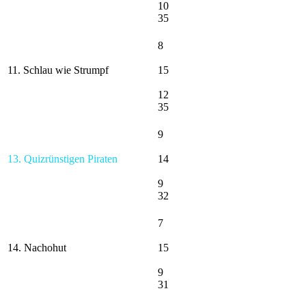
10
35
8
11. Schlau wie Strumpf
15
12
35
9
13. Quizrünstigen Piraten
14
9
32
7
14. Nachohut
15
9
31