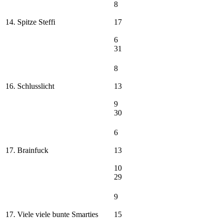
8
14. Spitze Steffi
17
6
31
8
16. Schlusslicht
13
9
30
6
17. Brainfuck
13
10
29
9
17. Viele viele bunte Smarties
15