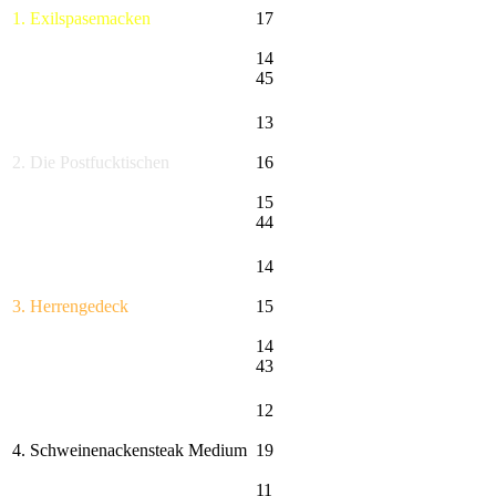
1. Exilspasemacken
17
14
45
13
2. Die Postfucktischen
16
15
44
14
3. Herrengedeck
15
14
43
12
4. Schweinenackensteak Medium
19
11