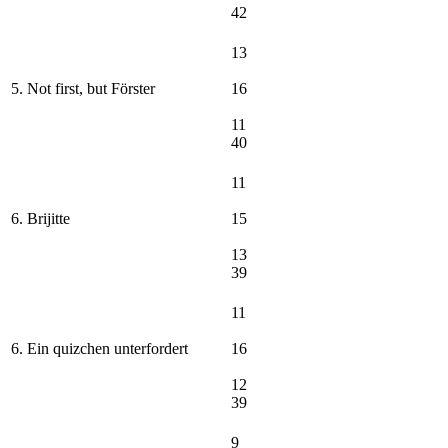
42
13
5. Not first, but Förster
16
11
40
11
6. Brijitte
15
13
39
11
6. Ein quizchen unterfordert
16
12
39
9