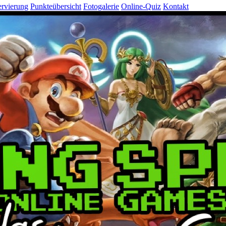
rvierung
Punkteübersicht
Fotogalerie
Online-Quiz
Kontakt