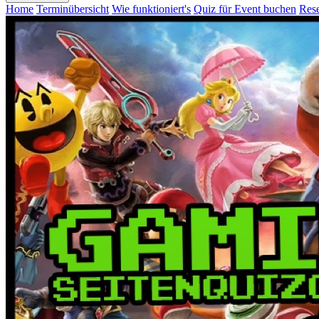
Home
Terminübersicht
Wie funktioniert's
Quiz für Event buchen
Rese