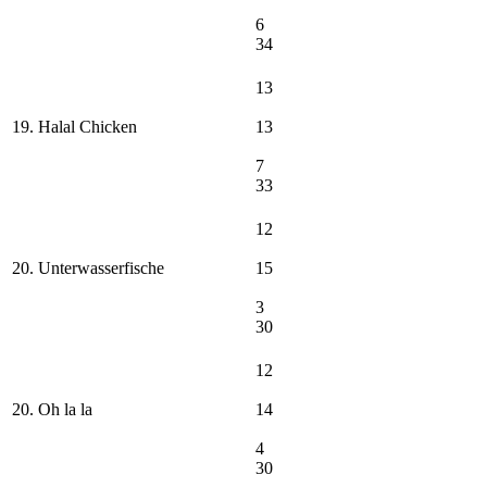
6
34
13
19. Halal Chicken
13
7
33
12
20. Unterwasserfische
15
3
30
12
20. Oh la la
14
4
30