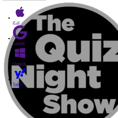
iCal
Google
Outlook
Yahoo