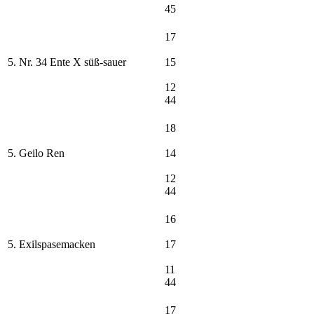
45
17
5. Nr. 34 Ente X süß-sauer
15
12
44
18
5. Geilo Ren
14
12
44
16
5. Exilspasemacken
17
11
44
17