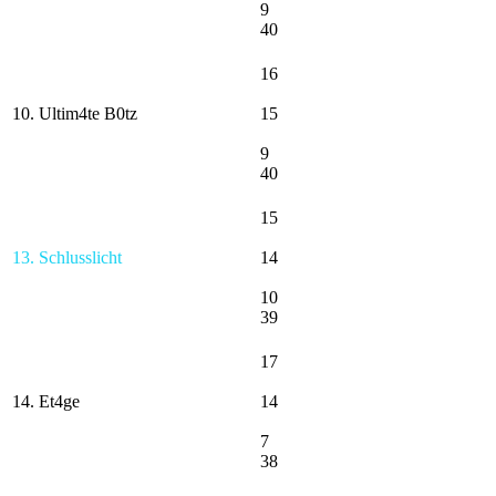
9
40
16
10. Ultim4te B0tz
15
9
40
15
13. Schlusslicht
14
10
39
17
14. Et4ge
14
7
38