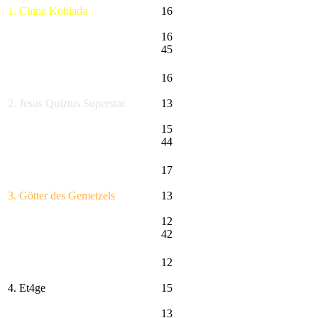
1. China Kohlada
16
16
45
16
2. Jesus Quiztus Superstar
13
15
44
17
3. Götter des Gemetzels
13
12
42
12
4. Et4ge
15
13