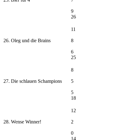
9
26
11
26. Oleg und die Brains
8
6
25
8
27. Die schlauen Schampions
5
5
18
12
28. Wense Winner!
2
0
14