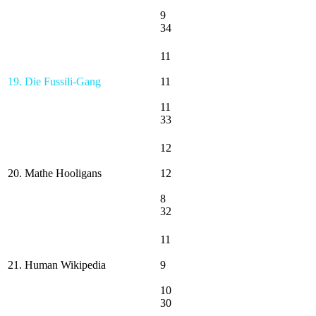
9
34
11
19. Die Fussili-Gang
11
11
33
12
20. Mathe Hooligans
12
8
32
11
21. Human Wikipedia
9
10
30