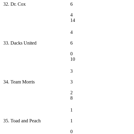
32. Dr. Cox
6
4
14
4
33. Dacks United
6
0
10
3
34. Team Morris
3
2
8
1
35. Toad and Peach
1
0