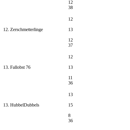
12
38
12
12. Zerschmetterlinge
13
12
37
12
13. Fallobst 76
13
11
36
13
13. HubbelDubbels
15
8
36