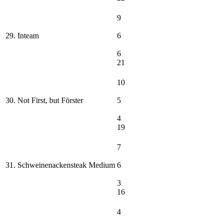
9
29. Inteam
6
6
21
10
30. Not First, but Förster
5
4
19
7
31. Schweinenackensteak Medium
6
3
16
4