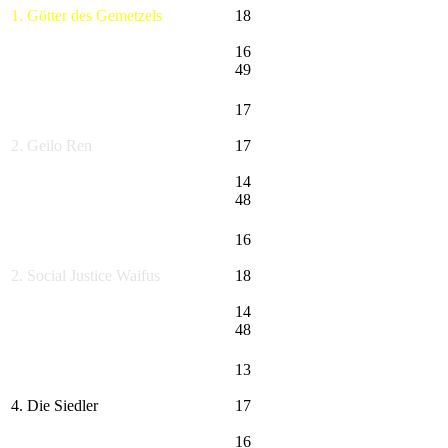
1. Götter des Gemetzels
18
16
49
17
2. Geilo Ren
17
14
48
16
2. Social Justice Waifus
18
14
48
13
4. Die Siedler
17
16