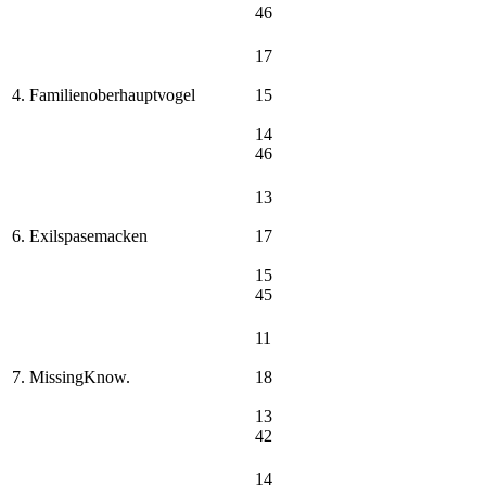
46
17
4. Familienoberhauptvogel
15
14
46
13
6. Exilspasemacken
17
15
45
11
7. MissingKnow.
18
13
42
14