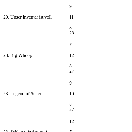
9
20. Unser Inventar ist voll
11
8
28
7
23. Big Whoop
12
8
27
9
23. Legend of Selter
10
8
27
12
23. Schlau wie Strumpf
7