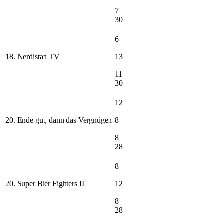
7
30
6
18. Nerdistan TV
13
11
30
12
20. Ende gut, dann das Vergnügen
8
8
28
8
20. Super Bier Fighters II
12
8
28