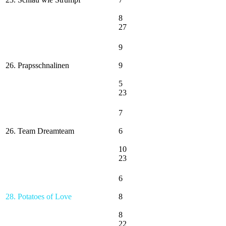
8
27
9
26. Prapsschnalinen
9
5
23
7
26. Team Dreamteam
6
10
23
6
28. Potatoes of Love
8
8
22