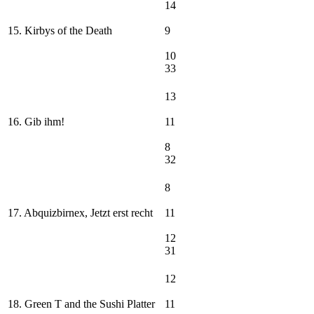
14
15. Kirbys of the Death
9
10
33
13
16. Gib ihm!
11
8
32
8
17. Abquizbirnex, Jetzt erst recht
11
12
31
12
18. Green T and the Sushi Platter
11