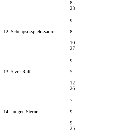
8
28
9
12. Schnapso-spielo-saurus
8
10
27
9
13. 5 vor Ralf
5
12
26
7
14. Jungen Sterne
9
9
25