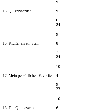
9
15. Quizzlyförster
9
6
24
9
15. Klüger als ein Stein
8
7
24
10
17. Mein persönlichen Favoriten
4
9
23
10
18. Die Quintessenz
6