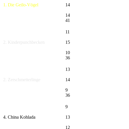
1. Die Geilo-Vögel
14
14
41
11
2. Kinderpunchbecken
15
10
36
13
2. Zerschmetterlinge
14
9
36
9
4. China Kohlada
13
12