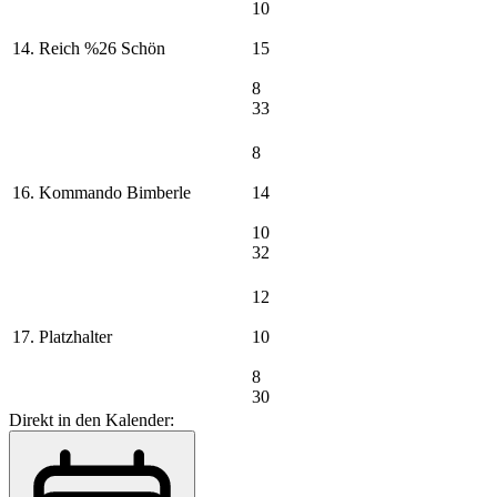
10
14. Reich %26 Schön
15
8
33
8
16. Kommando Bimberle
14
10
32
12
17. Platzhalter
10
8
30
Direkt in den Kalender: