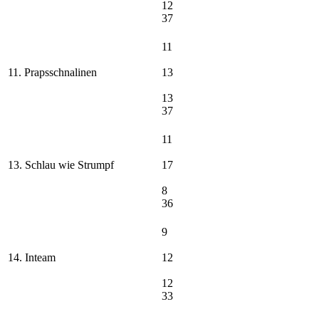
12
37
11
11. Prapsschnalinen
13
13
37
11
13. Schlau wie Strumpf
17
8
36
9
14. Inteam
12
12
33