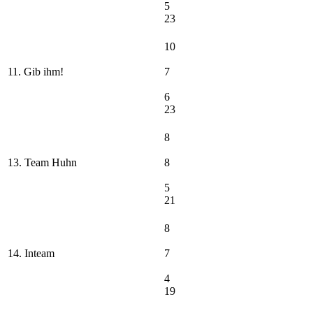
5
23
10
11. Gib ihm!
7
6
23
8
13. Team Huhn
8
5
21
8
14. Inteam
7
4
19