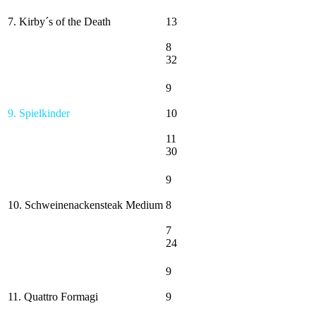
7. Kirby´s of the Death
13
8
32
9
9. Spielkinder
10
11
30
9
10. Schweinenackensteak Medium
8
7
24
9
11. Quattro Formagi
9