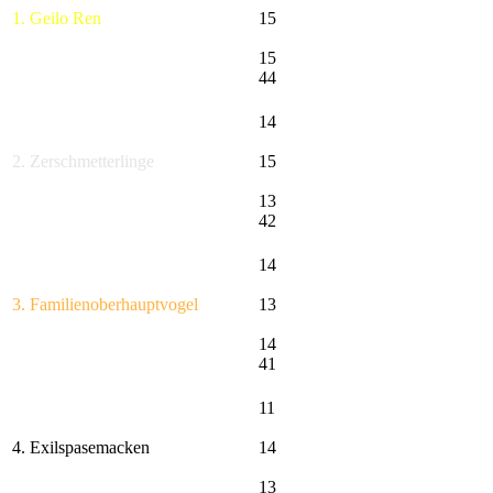
1. Geilo Ren
15
15
44
14
2. Zerschmetterlinge
15
13
42
14
3. Familienoberhauptvogel
13
14
41
11
4. Exilspasemacken
14
13