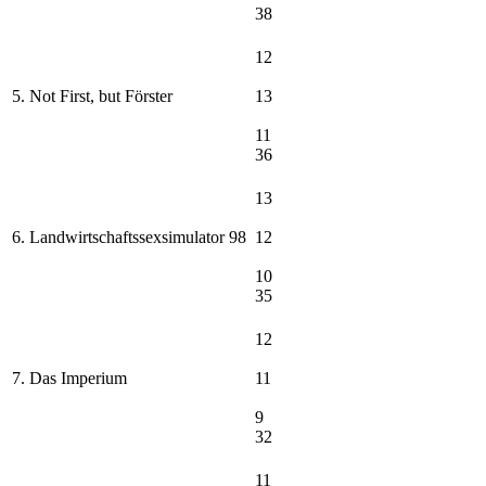
38
12
5. Not First, but Förster
13
11
36
13
6. Landwirtschaftssexsimulator 98
12
10
35
12
7. Das Imperium
11
9
32
11