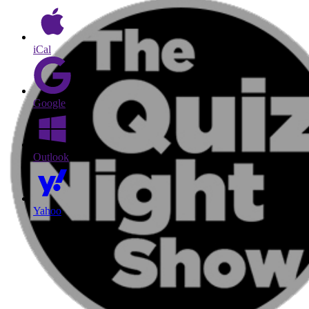
iCal
Google
Outlook
Yahoo