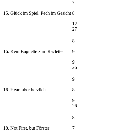
7
15. Glück im Spiel, Pech im Gesicht
8
12
27
8
16. Kein Baguette zum Raclette
9
9
26
9
16. Heart aber herzlich
8
9
26
8
18. Not First, but Förster
7