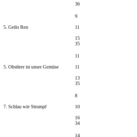
36
9
5. Geilo Ren
11
15
35
11
5. Obstleer ist unser Gemüse
11
13
35
8
7. Schlau wie Strumpf
10
16
34
14