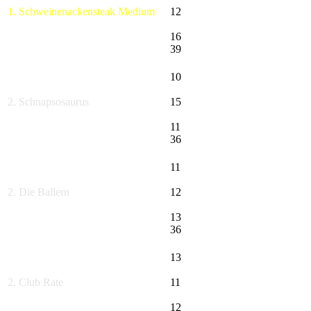
1. Schweinenackensteak Medium
12
16
39
10
2. Schnapsosaurus
15
11
36
11
2. Die Ballern
12
13
36
13
2. Club Rate
11
12