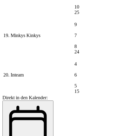
10
25
9
19. Minkys Kinkys
7
8
24
4
20. Inteam
6
5
15
Direkt in den Kalender: