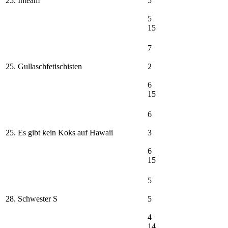
25. Inteam
5
5
15
7
25. Gullaschfetischisten
2
6
15
6
25. Es gibt kein Koks auf Hawaii
3
6
15
5
28. Schwester S
5
4
14