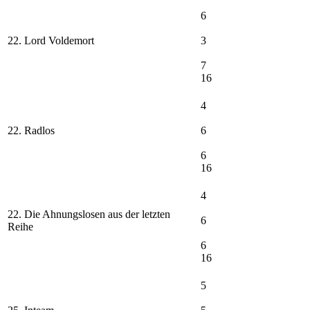
6
22. Lord Voldemort
3
7
16
4
22. Radlos
6
6
16
4
22. Die Ahnungslosen aus der letzten
6
Reihe
6
16
5