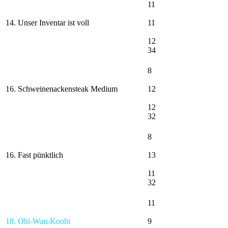
11
14. Unser Inventar ist voll
11
12
34
8
16. Schweinenackensteak Medium
12
12
32
8
16. Fast pünktlich
13
11
32
11
18. Obi-Wan-Knobi
9