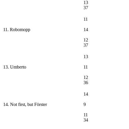
13
37
11
11. Robomopp
14
12
37
13
13. Umberto
11
12
36
14
14. Not first, but Förster
9
11
34