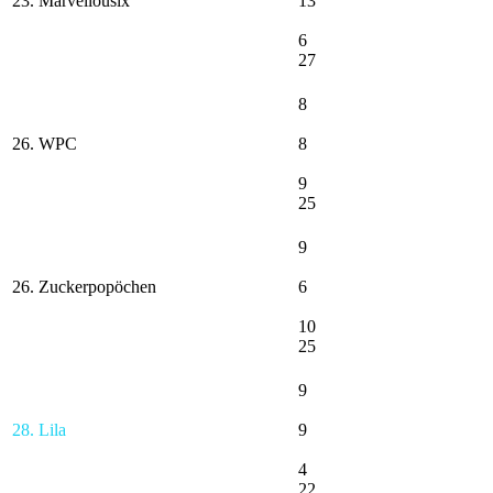
23. Marvellousix
13
6
27
8
26. WPC
8
9
25
9
26. Zuckerpopöchen
6
10
25
9
28. Lila
9
4
22