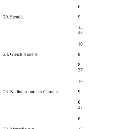
6
20. Stendal
9
13
28
10
23. Gleich Krachts
9
8
27
10
23. Nadine soundless Curtains
9
8
27
8