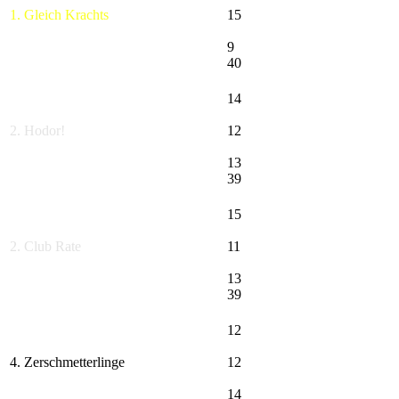
1. Gleich Krachts
15
9
40
14
2. Hodor!
12
13
39
15
2. Club Rate
11
13
39
12
4. Zerschmetterlinge
12
14