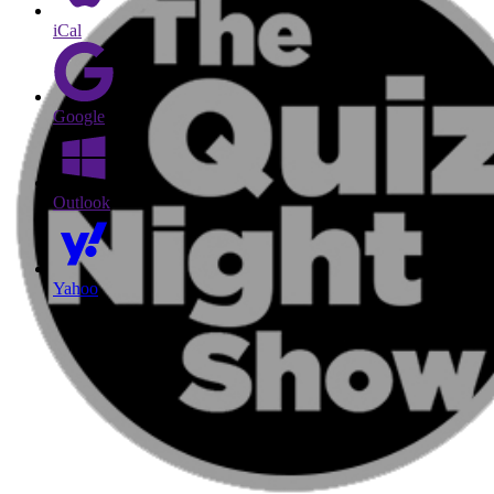
iCal
Google
Outlook
Yahoo