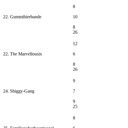
8
22. Gummibierbande
10
8
26
12
22. The Marvellousix
6
8
26
9
24. Shiggy-Gang
7
9
25
8