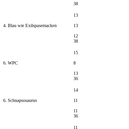
38
13
4. Blau wie Exilspasemacken
13
12
38
15
6. WPC
8
13
36
14
6. Schnapsosaurus
11
11
36
11