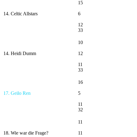
15
14. Celtic Allstars
6
12
33
10
14. Heidi Dumm
12
11
33
16
17. Geilo Ren
5
11
32
11
18. Wie war die Frage?
11