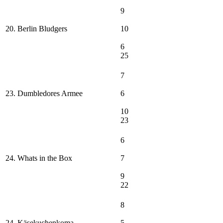
9
20. Berlin Bludgers
10
6
25
7
23. Dumbledores Armee
6
10
23
6
24. Whats in the Box
7
9
22
8
24. Käsekuchenkoma
5