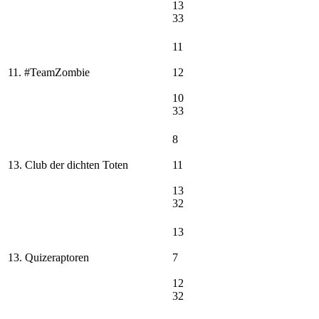
13
33
11
11. #TeamZombie
12
10
33
8
13. Club der dichten Toten
11
13
32
13
13. Quizeraptoren
7
12
32