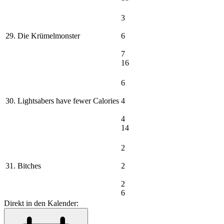
3
29. Die Krümelmonster
6
7
16
6
30. Lightsabers have fewer Calories
4
4
14
2
31. Bitches
2
2
6
Direkt in den Kalender: