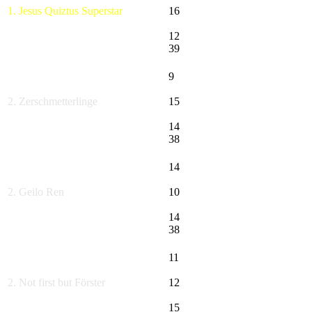
1. Jesus Quiztus Superstar
16
12
39
9
2. Zerschmetterlinge
15
14
38
14
2. Geilo Ren
10
14
38
11
2. Not first but Förster
12
15