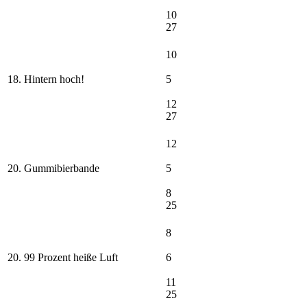
10
27
10
18. Hintern hoch!
5
12
27
12
20. Gummibierbande
5
8
25
8
20. 99 Prozent heiße Luft
6
11
25