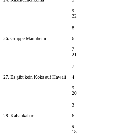
9
22
8
26. Gruppe Mannheim
6
7
21
7
27. Es gibt kein Koks auf Hawaii
4
9
20
3
28. Kabankabar
6
9
18