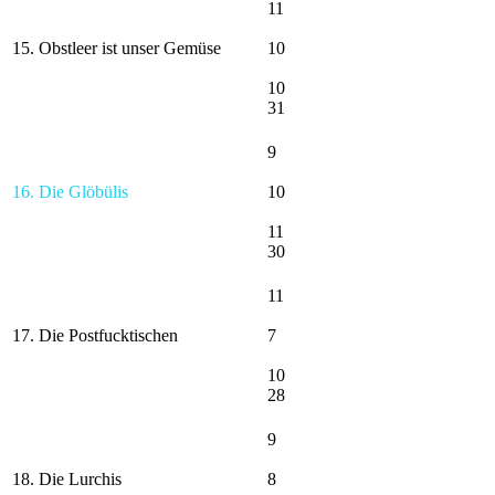
11
15. Obstleer ist unser Gemüse
10
10
31
9
16. Die Glöbülis
10
11
30
11
17. Die Postfucktischen
7
10
28
9
18. Die Lurchis
8