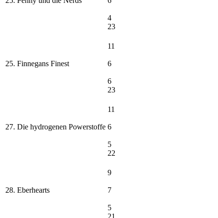
25. Penny und die Nerds
6
4
23
11
25. Finnegans Finest
6
6
23
11
27. Die hydrogenen Powerstoffe
6
5
22
9
28. Eberhearts
7
5
21