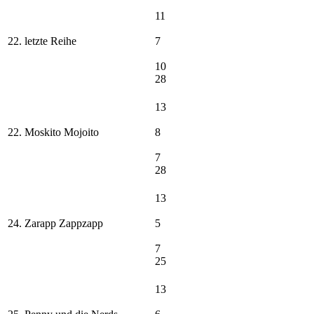
11
22. letzte Reihe
7
10
28
13
22. Moskito Mojoito
8
7
28
13
24. Zarapp Zappzapp
5
7
25
13