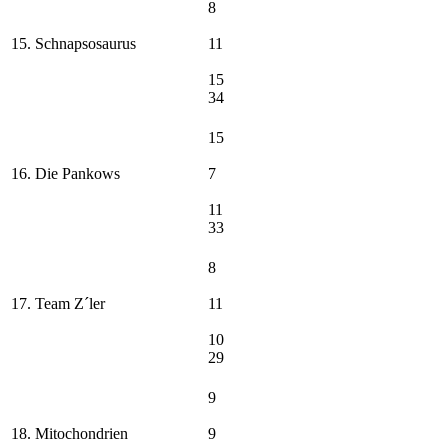
8
15. Schnapsosaurus
11
15
34
15
16. Die Pankows
7
11
33
8
17. Team Z´ler
11
10
29
9
18. Mitochondrien
9