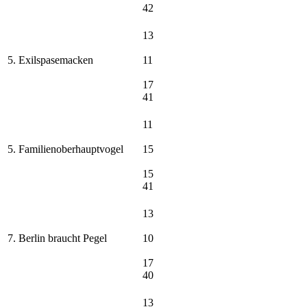
42
13
5. Exilspasemacken
11
17
41
11
5. Familienoberhauptvogel
15
15
41
13
7. Berlin braucht Pegel
10
17
40
13