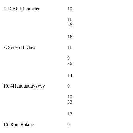
7. Die 8 Kinometer
10
11
36
16
7. Serien Bitches
11
9
36
14
10. #Huuuuuuuyyyyy
9
10
33
12
10. Rote Rakete
9