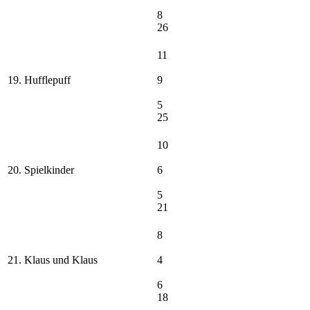
8
26
11
19. Hufflepuff
9
5
25
10
20. Spielkinder
6
5
21
8
21. Klaus und Klaus
4
6
18