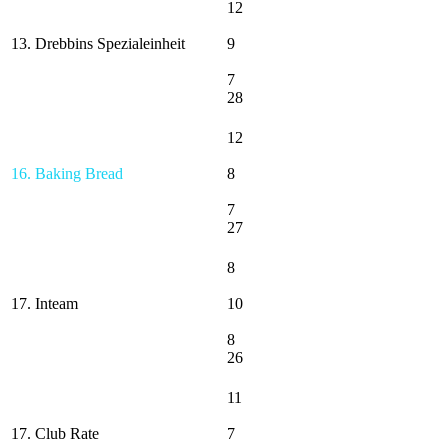
12
13. Drebbins Spezialeinheit
9
7
28
12
16. Baking Bread
8
7
27
8
17. Inteam
10
8
26
11
17. Club Rate
7