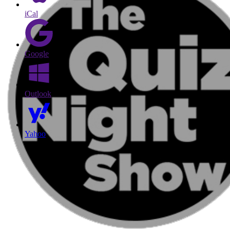
iCal
Google
Outlook
Yahoo