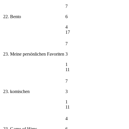
7
22. Bento
6
4
17
7
23. Meine persönlichen Favoriten
3
1
11
7
23. komischen
3
1
11
4
23. Game of Hirns
6