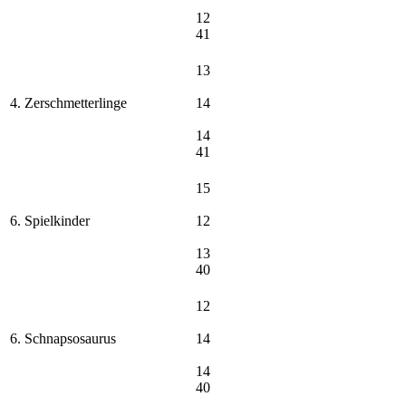
12
41
13
4. Zerschmetterlinge
14
14
41
15
6. Spielkinder
12
13
40
12
6. Schnapsosaurus
14
14
40