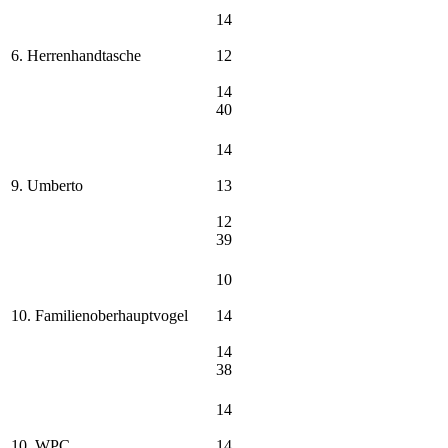
14
6. Herrenhandtasche
12
14
40
14
9. Umberto
13
12
39
10
10. Familienoberhauptvogel
14
14
38
14
10. WPC
14