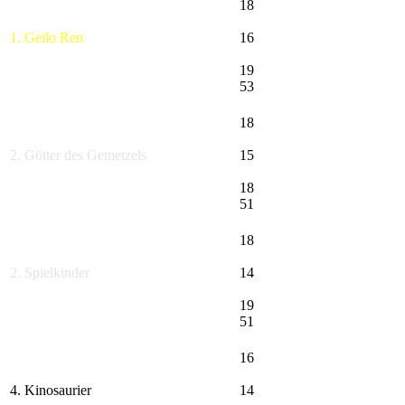
18
1. Geilo Ren
16
19
53
18
2. Götter des Gemetzels
15
18
51
18
2. Spielkinder
14
19
51
16
4. Kinosaurier
14