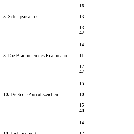
16
8. Schnapsosaurus
13
13
42
14
8. Die Bräutinnen des Reanimators
11
17
42
15
10. DieSechsAusrufezeichen
10
15
40
14
10. Bad Teaming
12