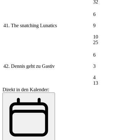
32
6
41. The snatching Lunatics
9
10
25
6
42. Dennis geht zu Gastiv
3
4
13
Direkt in den Kalender: