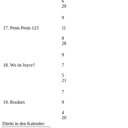
6
29
9
17. Penis Penis 123
11
8
28
9
18. Wo ist Joyce?
7
5
21
7
19. Rookies
9
4
20
Direkt in den Kalender: