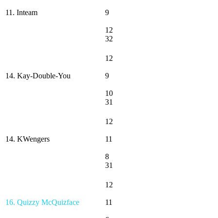
11. Inteam
9
12
32
12
14. Kay-Double-You
9
10
31
12
14. KWengers
11
8
31
12
16. Quizzy McQuizface
11