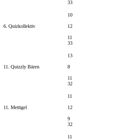
33
10
6. Quizkollektiv
12
11
33
13
11. Quizzly Bären
8
11
32
11
11. Mettigel
12
9
32
11