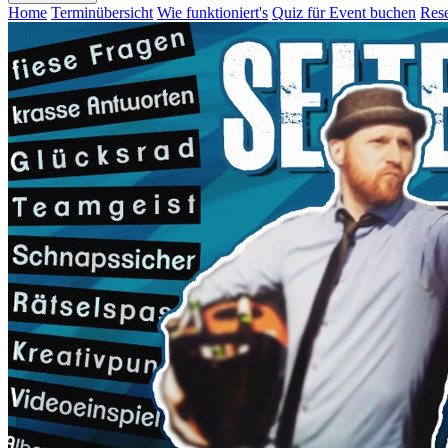
Home
Terminübersicht
Wie funktioniert's
Quiz für Event buchen
Rese