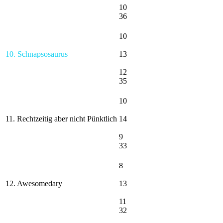
10
36
10
10. Schnapsosaurus
13
12
35
10
11. Rechtzeitig aber nicht Pünktlich
14
9
33
8
12. Awesomedary
13
11
32