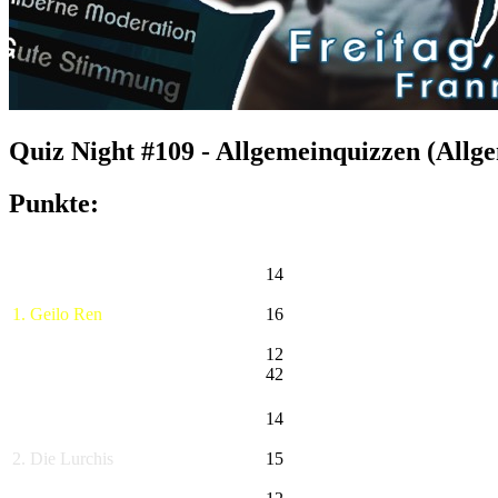
Quiz Night #109 - Allgemeinquizzen (Allg
Punkte:
14
1. Geilo Ren
16
12
42
14
2. Die Lurchis
15