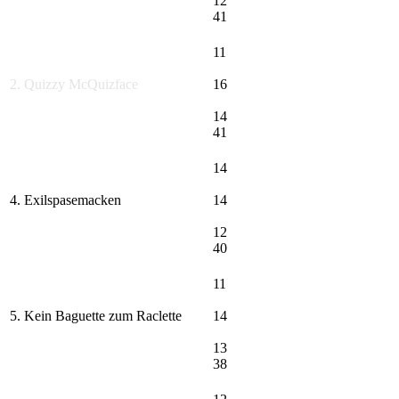
12
41
11
2. Quizzy McQuizface
16
14
41
14
4. Exilspasemacken
14
12
40
11
5. Kein Baguette zum Raclette
14
13
38