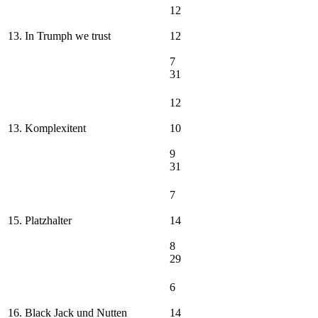
12
13. In Trumph we trust
12
7
31
12
13. Komplexitent
10
9
31
7
15. Platzhalter
14
8
29
6
16. Black Jack und Nutten
14