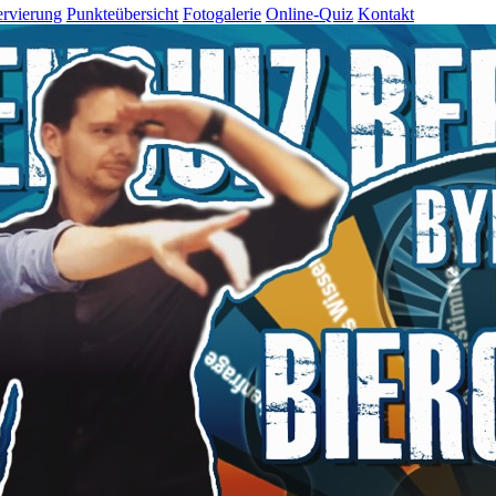
rvierung
Punkteübersicht
Fotogalerie
Online-Quiz
Kontakt