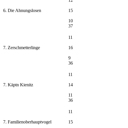
12
6. Die Ahnungslosen
15
10
37
11
7. Zerschmetterlinge
16
9
36
11
7. Käptn Kienitz
14
11
36
11
7. Familienoberhauptvogel
15