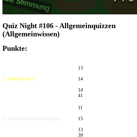
Quiz Night #106 - Allgemeinquizzen
(Allgemeinwissen)
Punkte:
13
1. Without Alex
14
14
41
11
2. Erzfreunde #Luschispasten
15
13
39