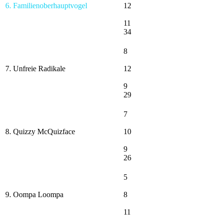
6. Familienoberhauptvogel
12
11
34
8
7. Unfreie Radikale
12
9
29
7
8. Quizzy McQuizface
10
9
26
5
9. Oompa Loompa
8
11