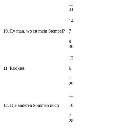
11
31
14
10. Ey man, wo ist mein Stempel?
7
9
30
12
11. Rookies
6
11
29
11
12. Die anderen kommen noch
10
7
28