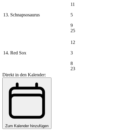
11
13. Schnapsosaurus
5
9
25
12
14. Red Sox
3
8
23
Direkt in den Kalender:
Zum Kalender hinzufügen