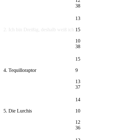
12
38
13
2. Ich bin Dreißig, deshalb weiß ich
15
10
38
15
4. Tequilloraptor
9
13
37
14
5. Die Lurchis
10
12
36