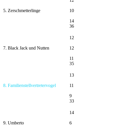
12
5. Zerschmetterlinge
10
14
36
12
7. Black Jack und Nutten
12
11
35
13
8. Familienstellvertretervogel
11
9
33
14
9. Umberto
6