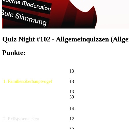
Quiz Night #102 - Allgemeinquizzen (Allg
Punkte:
13
1. Familienoberhauptvogel
13
13
39
14
2. Exilspasemacken
12