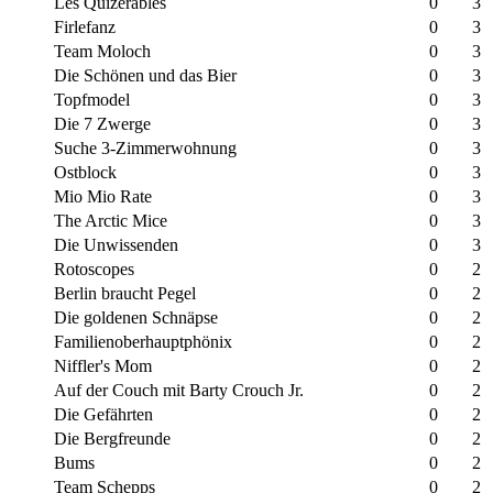
Les Quizerables
0
3
Firlefanz
0
3
Team Moloch
0
3
Die Schönen und das Bier
0
3
Topfmodel
0
3
Die 7 Zwerge
0
3
Suche 3-Zimmerwohnung
0
3
Ostblock
0
3
Mio Mio Rate
0
3
The Arctic Mice
0
3
Die Unwissenden
0
3
Rotoscopes
0
2
Berlin braucht Pegel
0
2
Die goldenen Schnäpse
0
2
Familienoberhauptphönix
0
2
Niffler's Mom
0
2
Auf der Couch mit Barty Crouch Jr.
0
2
Die Gefährten
0
2
Die Bergfreunde
0
2
Bums
0
2
Team Schepps
0
2