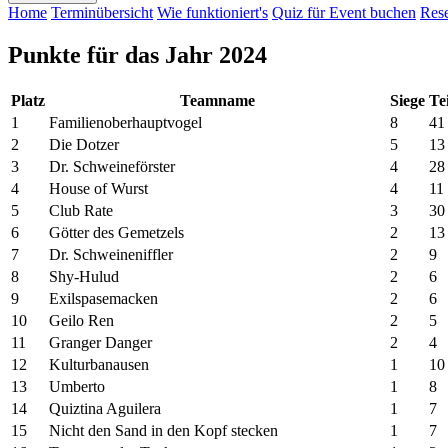
Home
Terminübersicht
Wie funktioniert's
Quiz für Event buchen
Rese
Punkte für das Jahr 2024
Platz
Teamname
Siege
Te
1
Familienoberhauptvogel
8
41
2
Die Dotzer
5
13
3
Dr. Schweineförster
4
28
4
House of Wurst
4
11
5
Club Rate
3
30
6
Götter des Gemetzels
2
13
7
Dr. Schweineniffler
2
9
8
Shy-Hulud
2
6
9
Exilspasemacken
2
6
10
Geilo Ren
2
5
11
Granger Danger
2
4
12
Kulturbanausen
1
10
13
Umberto
1
8
14
Quiztina Aguilera
1
7
15
Nicht den Sand in den Kopf stecken
1
7