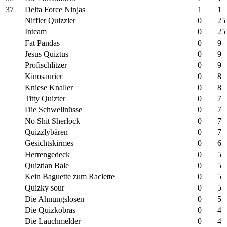
37
Delta Force Ninjas
1
1
Niffler Quizzler
0
25
Inteam
0
25
Fat Pandas
0
9
Jesus Quiztus
0
9
Profischlitzer
0
9
Kinosaurier
0
8
Kniese Knaller
0
8
Titty Quizter
0
7
Die Schwellnüsse
0
7
No Shit Sherlock
0
7
Quizzlybären
0
7
Gesichtskirmes
0
6
Herrengedeck
0
5
Quiztian Bale
0
5
Kein Baguette zum Raclette
0
5
Quizky sour
0
5
Die Ahnungslosen
0
5
Die Quizkobras
0
4
Die Lauchmelder
0
4