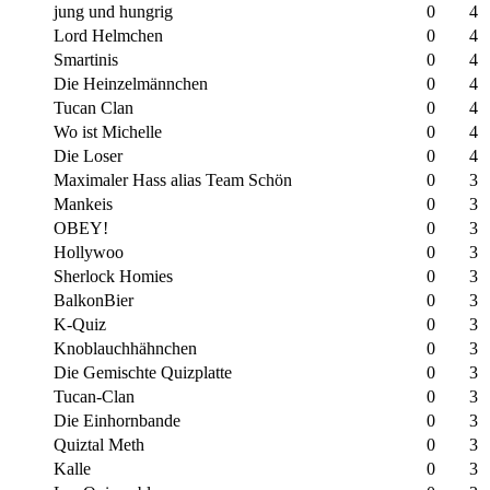
jung und hungrig
0
4
Lord Helmchen
0
4
Smartinis
0
4
Die Heinzelmännchen
0
4
Tucan Clan
0
4
Wo ist Michelle
0
4
Die Loser
0
4
Maximaler Hass alias Team Schön
0
3
Mankeis
0
3
OBEY!
0
3
Hollywoo
0
3
Sherlock Homies
0
3
BalkonBier
0
3
K-Quiz
0
3
Knoblauchhähnchen
0
3
Die Gemischte Quizplatte
0
3
Tucan-Clan
0
3
Die Einhornbande
0
3
Quiztal Meth
0
3
Kalle
0
3