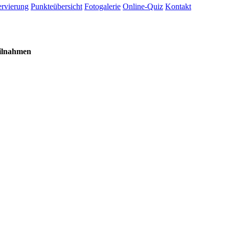
rvierung
Punkteübersicht
Fotogalerie
Online-Quiz
Kontakt
ilnahmen