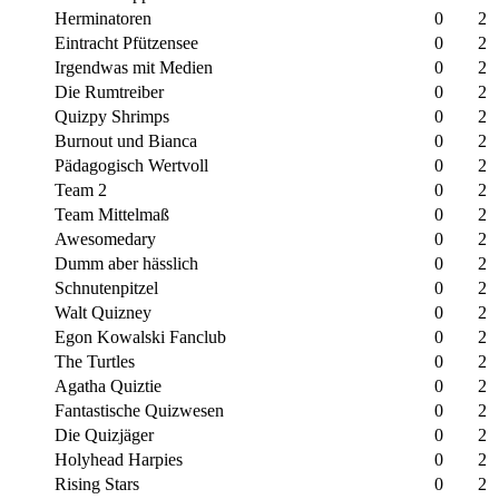
Herminatoren
0
2
Eintracht Pfützensee
0
2
Irgendwas mit Medien
0
2
Die Rumtreiber
0
2
Quizpy Shrimps
0
2
Burnout und Bianca
0
2
Pädagogisch Wertvoll
0
2
Team 2
0
2
Team Mittelmaß
0
2
Awesomedary
0
2
Dumm aber hässlich
0
2
Schnutenpitzel
0
2
Walt Quizney
0
2
Egon Kowalski Fanclub
0
2
The Turtles
0
2
Agatha Quiztie
0
2
Fantastische Quizwesen
0
2
Die Quizjäger
0
2
Holyhead Harpies
0
2
Rising Stars
0
2