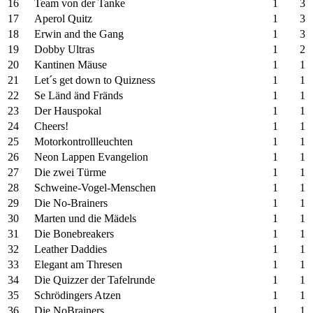
16
Team von der Tanke
1
3
17
Aperol Quitz
1
3
18
Erwin and the Gang
1
3
19
Dobby Ultras
1
2
20
Kantinen Mäuse
1
1
21
Let´s get down to Quizness
1
1
22
Se Länd änd Fränds
1
1
23
Der Hauspokal
1
1
24
Cheers!
1
1
25
Motorkontrollleuchten
1
1
26
Neon Lappen Evangelion
1
1
27
Die zwei Türme
1
1
28
Schweine-Vogel-Menschen
1
1
29
Die No-Brainers
1
1
30
Marten und die Mädels
1
1
31
Die Bonebreakers
1
1
32
Leather Daddies
1
1
33
Elegant am Thresen
1
1
34
Die Quizzer der Tafelrunde
1
1
35
Schrödingers Atzen
1
1
36
Die NoBrainers
1
1